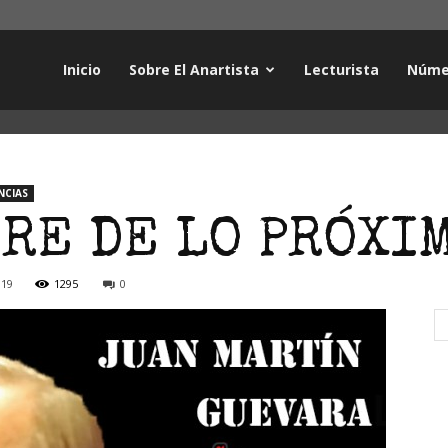
Inicio
Sobre El Anartista
Lecturista
Núme
NCIAS
RE DE LO PRÓXI
019
1295
0