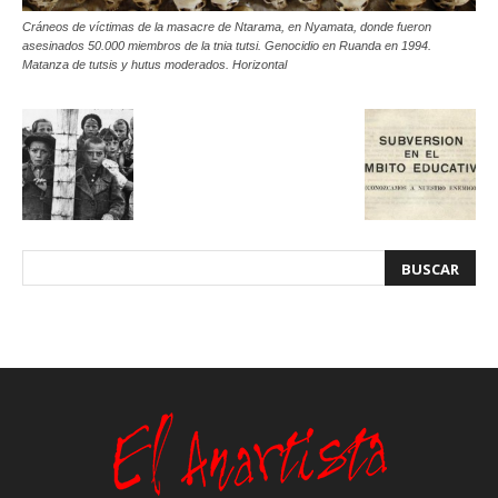
Cráneos de víctimas de la masacre de Ntarama, en Nyamata, donde fueron
asesinados 50.000 miembros de la tnia tutsi. Genocidio en Ruanda en 1994.
Matanza de tutsis y hutus moderados. Horizontal