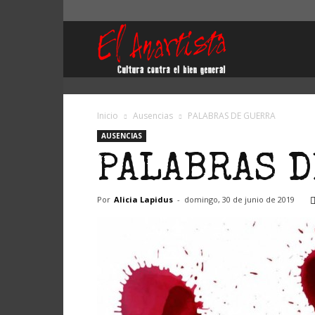
El
Anartista
Inicio
Ausencias
PALABRAS DE GUERRA
AUSENCIAS
PALABRAS 
Por
Alicia Lapidus
-
domingo, 30 de junio de 2019