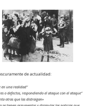
 oscuramente de actualidad:
e en una realidad”
res o defectos, respondiendo el ataque con el ataque”
nta otras que las distraigan»
no se tienen argumentos y disimular las noticias que