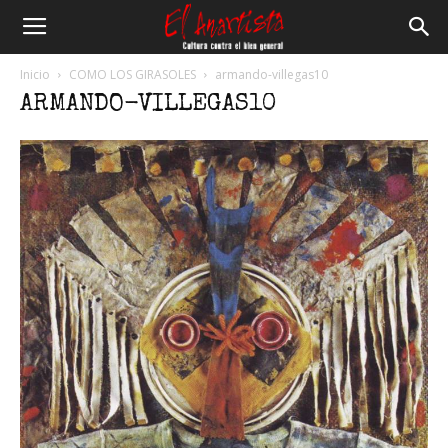
El
Inicio
COMO LOS GIRASOLES
armando-villegas10
ARMANDO-VILLEGAS10
Anartista