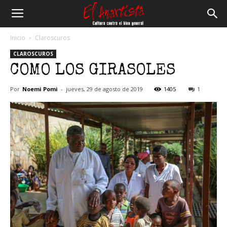
El
Inicio
Claroscuros
CLAROSCUROS
Anartista
COMO LOS GIRASOLES
Por
Noemi Pomi
-
jueves, 29 de agosto de 2019
1405
1