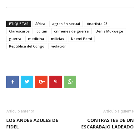
ETIQUETAS
África
agresión sexual
Anartista 23
Claroscuros
coltán
crímenes de guerra
Denis Mukwege
guerra
medicina
milicias
Noemi Pomi
República del Congo
violación
Artículo anterior
Artículo siguiente
LOS ANDES AZULES DE
CONTRASTES DE UN
FIDEL
ESCARABAJO LADEADO