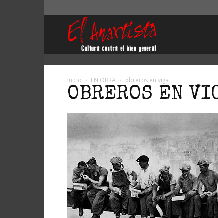
El
Anartista
Inicio
EN OBRA
obreros en viga
OBREROS EN VI