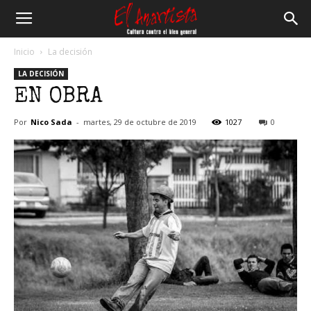
El
Inicio
La decisión
LA DECISIÓN
Anartista
EN OBRA
Por
Nico Sada
-
martes, 29 de octubre de 2019
1027
0