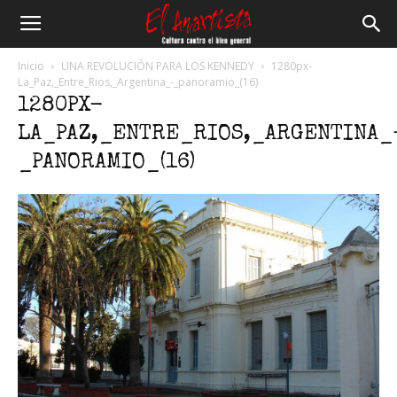
El
Inicio
UNA REVOLUCIÓN PARA LOS KENNEDY
1280px-
La_Paz,_Entre_Rios,_Argentina_-_panoramio_(16)
1280PX-
Anartista
LA_PAZ,_ENTRE_RIOS,_ARGENTINA_
_PANORAMIO_(16)