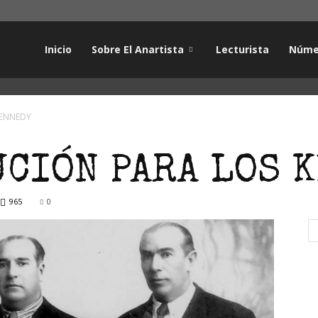
Inicio
Sobre El Anartista
Lecturista
Núme
KENNEDY
CIÓN PARA LOS 
965
0