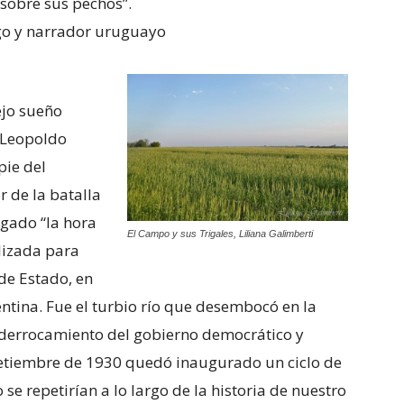
 sobre sus pechos”.
o y narrador uruguayo
E
ejo sueño
 Leopoldo
pie del
 de la batalla
egado “la hora
El Campo y sus Trigales, Liliana Galimberti
ilizada para
de Estado, en
tina. Fue el turbio río que desembocó en la
l derrocamiento del gobierno democrático y
 Setiembre de 1930 quedó inaugurado un ciclo de
se repetirían a lo largo de la historia de nuestro