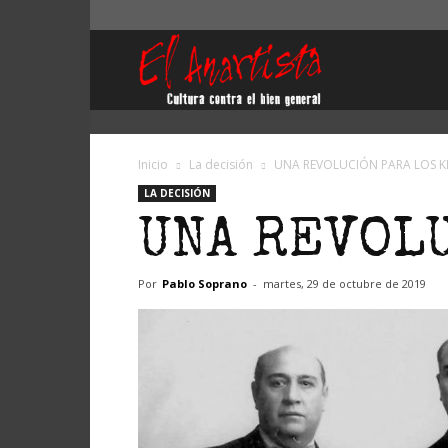
El
Anartista
Inicio
La decisión
UNA REVOLUCIÓN PARA LOS 
LA DECISIÓN
UNA REVOLU
Por
Pablo Soprano
-
martes, 29 de octubre de 2019