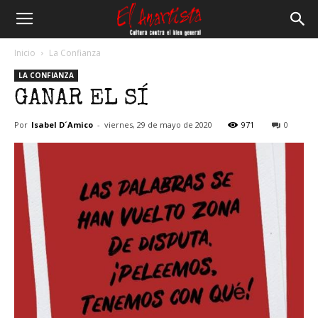
El
Inicio
La Confianza
LA CONFIANZA
Anartista
GANAR EL SÍ
Por
Isabel D´Amico
-
viernes, 29 de mayo de 2020
971
0