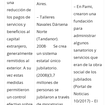
una
Aires.
– En Pami,
reducción de
crearon una
los pagos de
– Talleres
fundación
servicios y
Navales Dársena
para
beneficios al
Norte
administrar
capital
(Tandanor).
algunos
extranjero,
2008· Se crea
sanatorios y
generalmente
un sistema
servicios que
remitidos al
estatal único
eran de la obra
exterior. A su
jubilatorio.
social de los
vez estas
(2008)(3,7
jubilados
medidas
millones de
(Portal de
permitieron
personas se
Noticias
un control
jubilaron a través
10/2017) – El
efectivo sobre
de moratorias