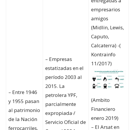
entregadas a
empresarios
amigos
(Midlin, Lewis,
Caputo,
Calcaterra) -(
Kontrainfo
– Empresas
11/2017)
estatizadas en el
período 2003 al
2015. La
– Entre 1946
petrolera YPF,
(Ambito
y 1955 pasan
parcialmente
Financiero
al patrimonio
expropiada·/
enero 2019)
de la Nación
Servicio Oficial de
– El Arsat en
ferrocarriles,