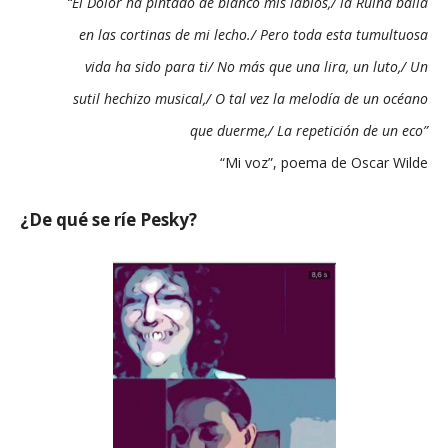
“El Dolor ha pintado de blanco mis labios,/ la Ruina baila
en las cortinas de mi lecho./ Pero toda esta tumultuosa
vida ha sido para ti/ No más que una lira, un luto,/ Un
sutil hechizo musical,/ O tal vez la melodía de un océano
que duerme,/ La repetición de un eco”
“Mi voz”, poema de Oscar Wilde
¿De qué se ríe Pesky?