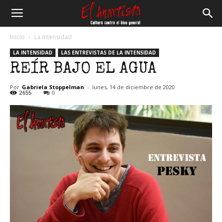
El
Inicio
La intensidad
LA INTENSIDAD
LAS ENTREVISTAS DE LA INTENSIDAD
Anartista
REÍR BAJO EL AGUA
Por
Gabriela Stoppelman
-
lunes, 14 de diciembre de 2020
2655
0