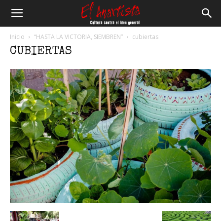
El
Inicio
“HASTA LA VICTORIA, SIEMBREN”
cubiertas
CUBIERTAS
Anartista