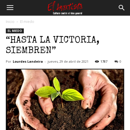
El
Inicio
El miedo
EL MIEDO
Anartista
“HASTA LA VICTORIA,
SIEMBREN”
Por
Lourdes Landeira
-
jueves, 29 de abril de 2021
1787
0