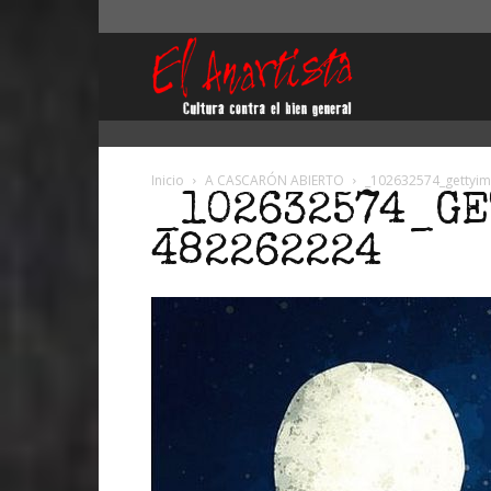
El
Anartista
Inicio
A CASCARÓN ABIERTO
_102632574_gettyi
_102632574_GE
482262224