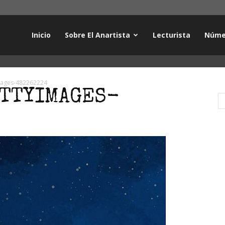
Inicio
Sobre El Anartista
Lecturista
Núme
mages-482262224
TTYIMAGES-