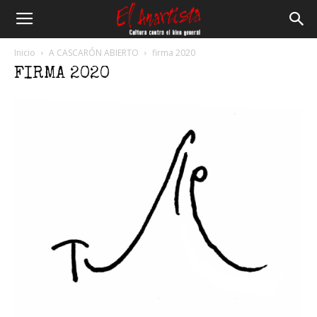
El
Inicio
A CASCARÓN ABIERTO
firma 2020
FIRMA 2020
Anartista