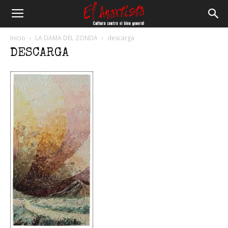
El
Inicio
LA DAMA DEL ZONDA
descarga
DESCARGA
Anartista