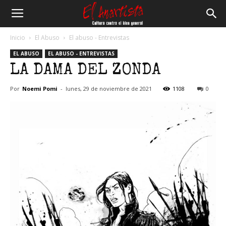
El
Inicio
El Abuso
El abuso - Entrevistas
EL ABUSO
EL ABUSO - ENTREVISTAS
Anartista
LA DAMA DEL ZONDA
Por
Noemi Pomi
-
lunes, 29 de noviembre de 2021
1108
0