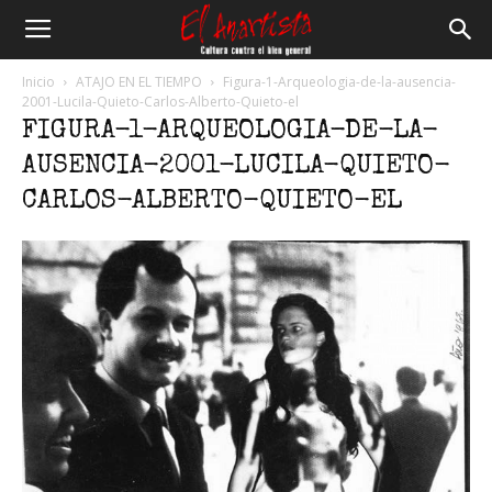
El
Inicio
ATAJO EN EL TIEMPO
Figura-1-Arqueologia-de-la-ausencia-
2001-Lucila-Quieto-Carlos-Alberto-Quieto-el
FIGURA-1-ARQUEOLOGIA-DE-LA-
Anartista
AUSENCIA-2001-LUCILA-QUIETO-
CARLOS-ALBERTO-QUIETO-EL