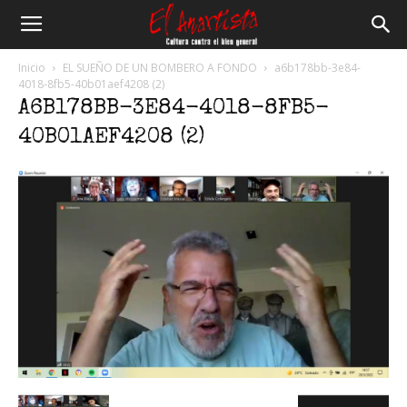
El
Inicio
EL SUEÑO DE UN BOMBERO A FONDO
a6b178bb-3e84-
4018-8fb5-40b01aef4208 (2)
A6B178BB-3E84-4018-8FB5-
Anartista
40B01AEF4208 (2)