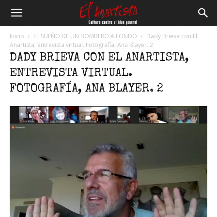
El
Inicio
EL SUEÑO DE UN BOMBERO A FONDO
Dady Brieva con El
Anartista, entrevista virtual. Fotografía, Ana Blayer. 2
DADY BRIEVA CON EL ANARTISTA,
Anartista
ENTREVISTA VIRTUAL.
FOTOGRAFÍA, ANA BLAYER. 2