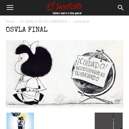
El
Inicio
LA SEMILLA EN SU LABERINTO
osvla final
OSVLA FINAL
Anartista