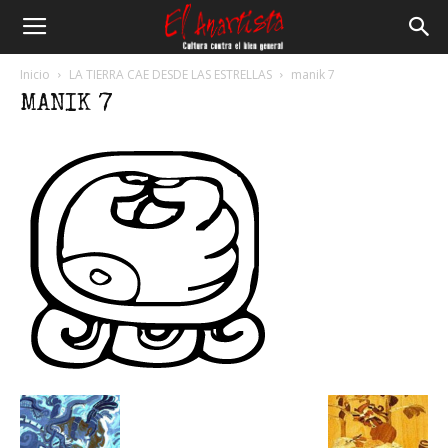
El
Inicio
LA TIERRA CAE DESDE LAS ESTRELLAS
manik 7
MANIK 7
Anartista