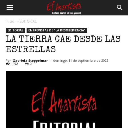
El
Inicio
EDITORIAL
EDITORIAL
ENTREVISTAS DE "LA DESOBEDIENCIA"
Anartista
LA TIERRA CAE DESDE LAS
ESTRELLAS
Por
Gabriela Stoppelman
-
domingo, 11 de septiembre de 2022
1192
0