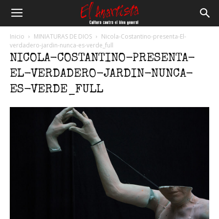
El
Inicio
MINIATURAS DE DIOS
Nicola-Costantino-presenta-El-
verdadero-jardin-nunca-es-verde_full
NICOLA-COSTANTINO-PRESENTA-
Anartista
EL-VERDADERO-JARDIN-NUNCA-
ES-VERDE_FULL