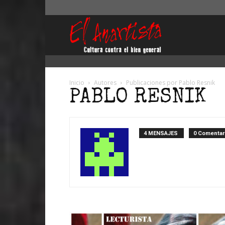
El
Anartista
Inicio
Autores
Publicaciones por Pablo Resnik
PABLO RESNIK
4 MENSAJES
0 Comentar