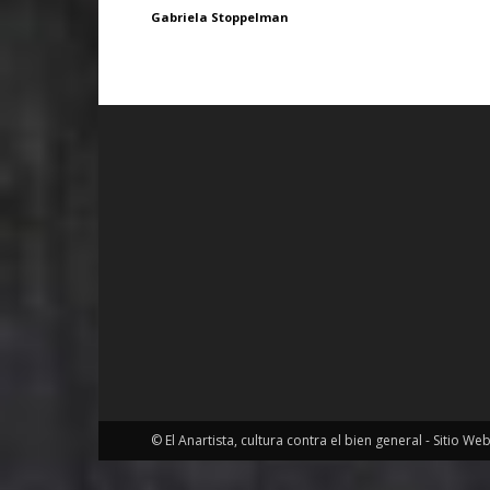
Gabriela Stoppelman
© El Anartista, cultura contra el bien general - Sitio We