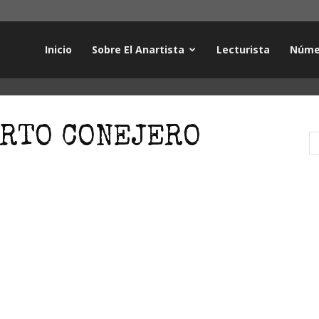
Inicio
Sobre El Anartista
Lecturista
Núme
ERTO CONEJERO