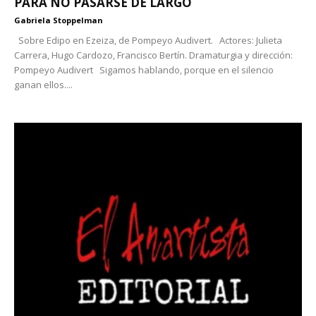
PARA NO PASARSE DE LARGO
Gabriela Stoppelman
Sobre Edipo en Ezeiza, de Pompeyo Audivert. Actores: Julieta
Carrera, Hugo Cardozo, Francisco Bertín. Dramaturgia y dirección:
Pompeyo Audivert Sigamos hablando, porque en el silencio
ganan ellos....