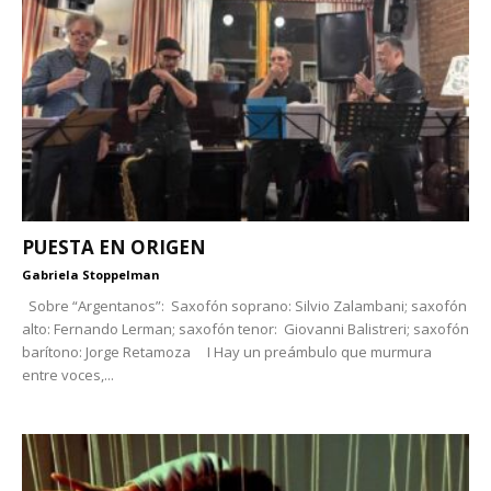
PUESTA EN ORIGEN
Gabriela Stoppelman
Sobre “Argentanos”: Saxofón soprano: Silvio Zalambani; saxofón
alto: Fernando Lerman; saxofón tenor: Giovanni Balistreri; saxofón
barítono: Jorge Retamoza I Hay un preámbulo que murmura
entre voces,...