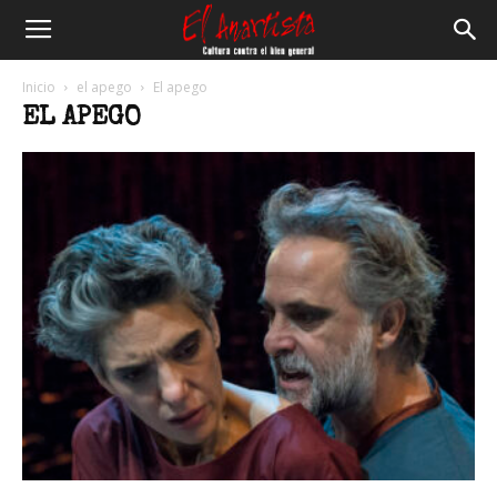
El
Inicio
el apego
El apego
EL APEGO
Anartista