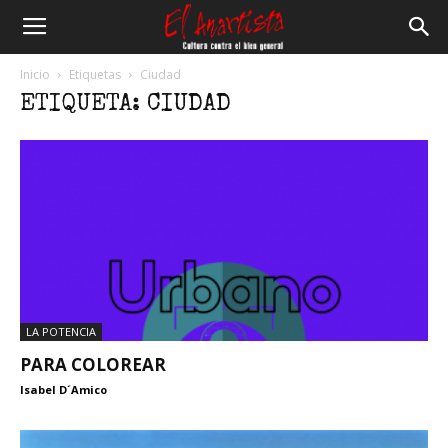
El
Inicio
Etiquetas
Ciudad
ETIQUETA: CIUDAD
Anartista
LA POTENCIA
PARA COLOREAR
Isabel D´Amico