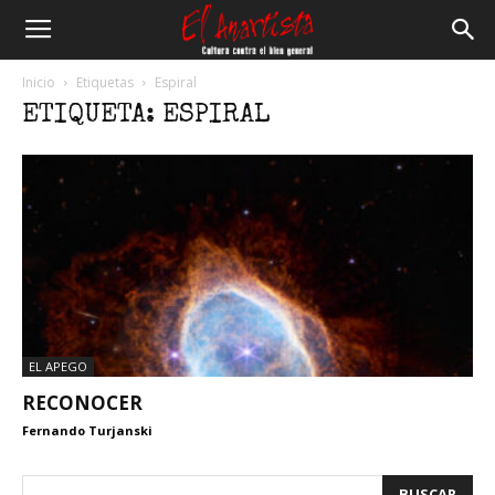
El
Inicio
Etiquetas
Espiral
ETIQUETA: ESPIRAL
Anartista
EL APEGO
RECONOCER
Fernando Turjanski