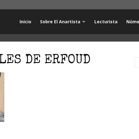
Inicio
Sobre El Anartista
Lecturista
Núme
ILES DE ERFOUD