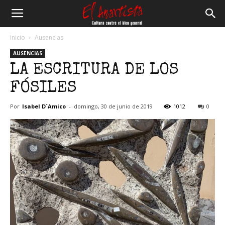
El
Inicio
Ausencias
AUSENCIAS
Anartista
LA ESCRITURA DE LOS
FÓSILES
Por
Isabel D´Amico
-
domingo, 30 de junio de 2019
1012
0