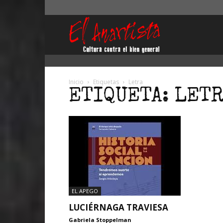
El
Anartista
Inicio
Etiquetas
Letra
ETIQUETA: LET
EL APEGO
LUCIÉRNAGA TRAVIESA
Gabriela Stoppelman