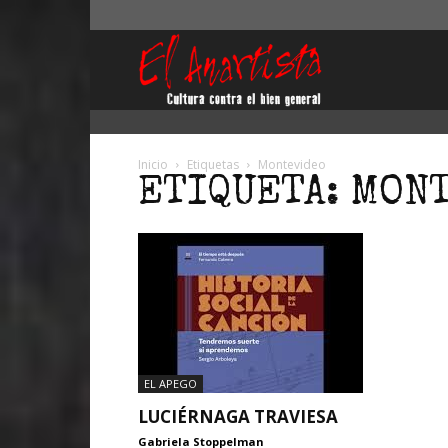
El
Anartista
Inicio
Etiquetas
Montevideo
ETIQUETA: MON
EL APEGO
LUCIÉRNAGA TRAVIESA
Gabriela Stoppelman