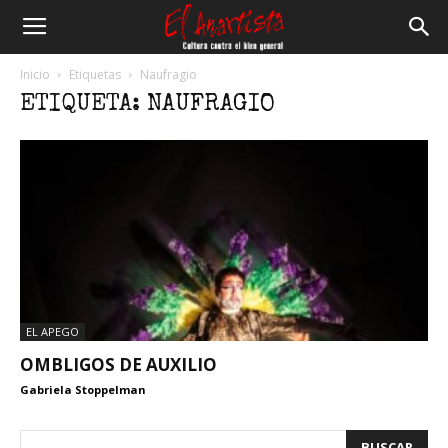
El
Inicio
Etiquetas
Naufragio
ETIQUETA: NAUFRAGIO
Anartista
EL APEGO
OMBLIGOS DE AUXILIO
Gabriela Stoppelman