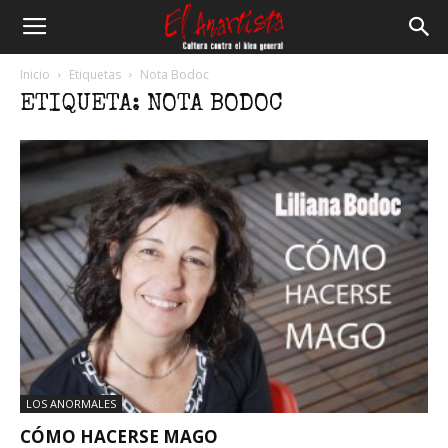
El
Inicio
Etiquetas
Nota Bodoc
ETIQUETA: NOTA BODOC
Anartista
LOS ANORMALES
CÓMO HACERSE MAGO