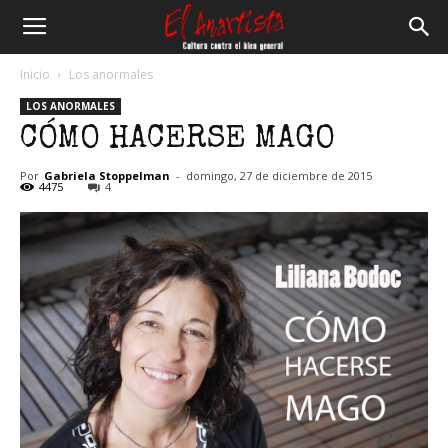
El
Inicio
Los anormales
LOS ANORMALES
Anartista
CÓMO HACERSE MAGO
Por
Gabriela Stoppelman
-
domingo, 27 de diciembre de 2015
4475
4