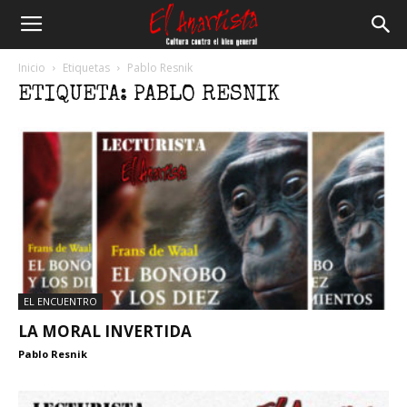
El
Inicio
Etiquetas
Pablo Resnik
ETIQUETA: PABLO RESNIK
Anartista
EL ENCUENTRO
LA MORAL INVERTIDA
Pablo Resnik