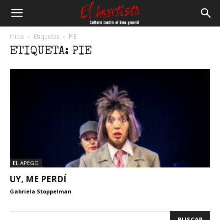
El
Inicio
Etiquetas
PIE
ETIQUETA: PIE
Anartista
EL APEGO
UY, ME PERDÍ
Gabriela Stoppelman