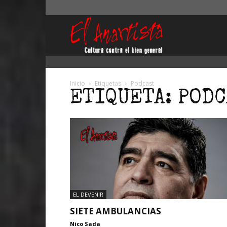
El
Anartista
Inicio
Etiquetas
Podcast
ETIQUETA: POD
EL DEVENIR
SIETE AMBULANCIAS
Nico Sada