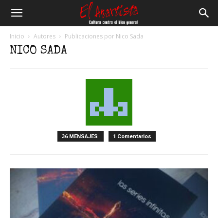
El
Inicio
Autores
Publicaciones por Nico Sada
NICO SADA
Anartista
36 MENSAJES
1 Comentarios