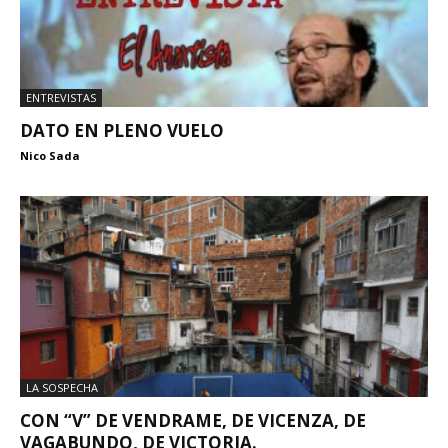
ENTREVISTAS
DATO EN PLENO VUELO
Nico Sada
LA SOSPECHA
CON “V” DE VENDRAME, DE VICENZA, DE
VAGABUNDO, DE VICTORIA.