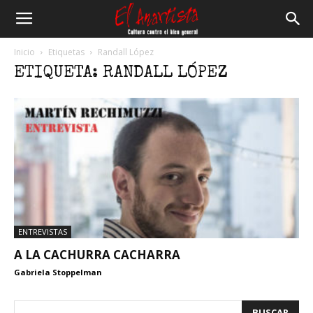
El
Inicio
Etiquetas
Randall López
ETIQUETA: RANDALL LÓPEZ
Anartista
ENTREVISTAS
A LA CACHURRA CACHARRA
Gabriela Stoppelman