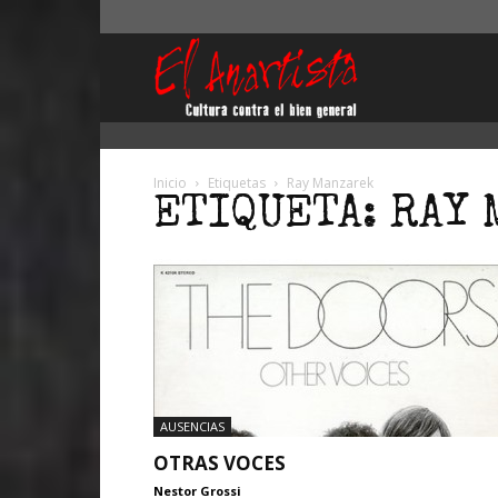
El
Anartista
Inicio
Etiquetas
Ray Manzarek
ETIQUETA: RAY
AUSENCIAS
OTRAS VOCES
Nestor Grossi