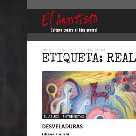
El
Anartista
Inicio
Etiquetas
Realidad virtual
ETIQUETA: REA
EL ABUSO - ENTREVISTAS
DESVELADURAS
Liliana Franchi