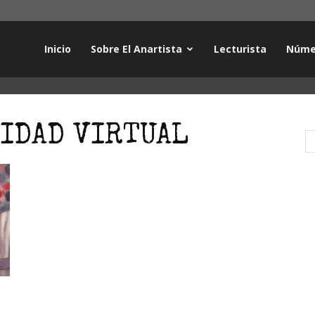
Inicio
Sobre El Anartista
Lecturista
Núme
LIDAD VIRTUAL