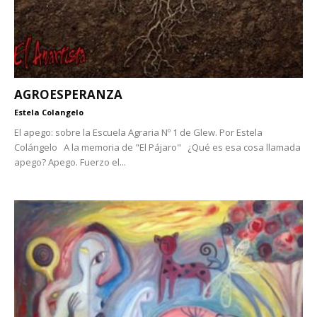
AGROESPERANZA
Estela Colangelo
El apego: sobre la Escuela Agraria Nº 1 de Glew. Por Estela
Colángelo A la memoria de "El Pájaro" ¿Qué es esa cosa llamada
apego? Apego. Fuerzo el...