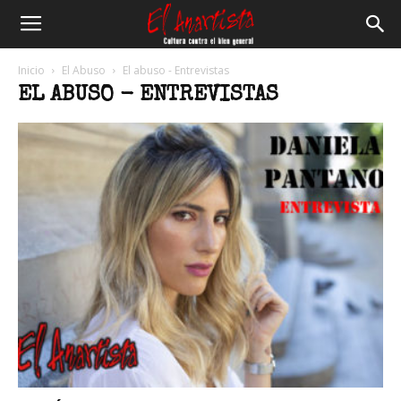
El
Inicio
El Abuso
El abuso - Entrevistas
EL ABUSO - ENTREVISTAS
Anartista