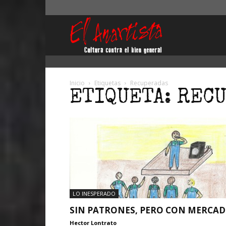
El
Anartista
Inicio
Etiquetas
Recuperadas
ETIQUETA: REC
LO INESPERADO
SIN PATRONES, PERO CON MERCA
Hector Lontrato