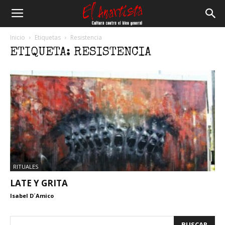
El
Inicio
Etiquetas
Resistencia
ETIQUETA: RESISTENCIA
Anartista
RITUALES
LATE Y GRITA
Isabel D´Amico