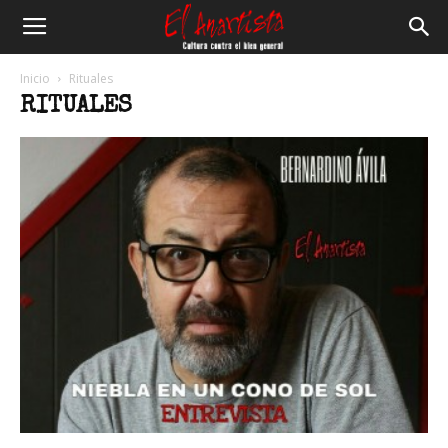
El
Inicio
Rituales
RITUALES
Anartista