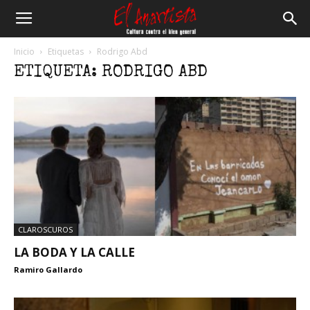
El
Inicio
Etiquetas
Rodrigo Abd
ETIQUETA: RODRIGO ABD
Anartista
CLAROSCUROS
LA BODA Y LA CALLE
Ramiro Gallardo