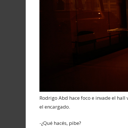
Rodrigo Abd hace foco e invade el hall
el encargado.
-¿Qué hacés, pibe?