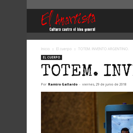
El
Anartista
Inicio
El cuerpo
TOTEM. INVENTO ARGENTINO.
EL CUERPO
TOTEM. IN
Por
Ramiro Gallardo
-
viernes, 29 de junio de 2018