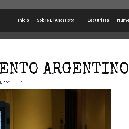
Inicio
Sobre El Anartista
Lecturista
Núme
VENTO ARGENTINO
3529
3