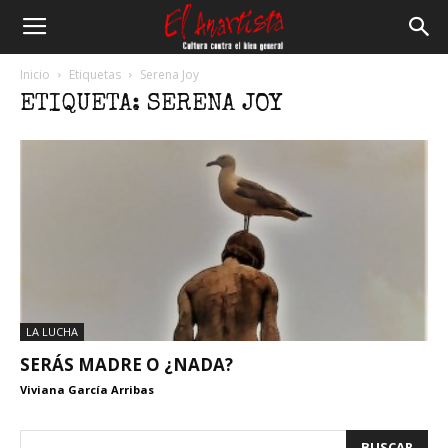
El
Inicio
Etiquetas
Serena Joy
ETIQUETA: SERENA JOY
Anartista
LA LUCHA
SERÁS MADRE O ¿NADA?
Viviana García Arribas